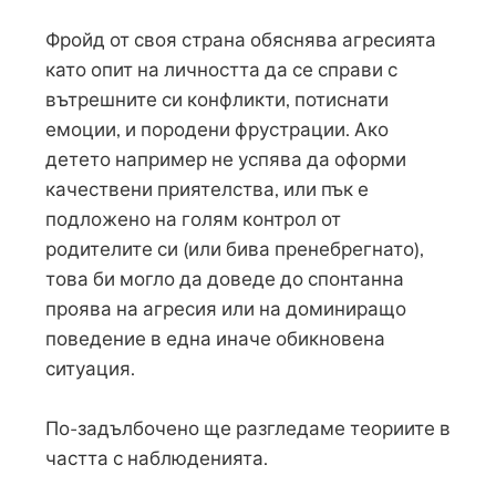
Фройд от своя страна обяснява агресията
като опит на личността да се справи с
вътрешните си конфликти, потиснати
емоции, и породени фрустрации. Ако
детето например не успява да оформи
качествени приятелства, или пък е
подложено на голям контрол от
родителите си (или бива пренебрегнато),
това би могло да доведе до спонтанна
проява на агресия или на доминиращо
поведение в една иначе обикновена
ситуация.
По-задълбочено ще разгледаме теориите в
частта с наблюденията.