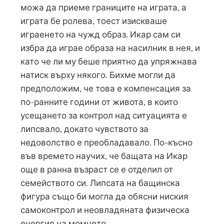
можа да приеме границите на играта, а
играта бе ролева, тоест изискваше
играенето на чужд образ. Икар сам си
избра да играе образа на насилник в нея, и
като че ли му беше приятно да упряжнава
натиск върху някого. Бихме могли да
предположим, че това е компенсация за
по-ранните години от живота, в които
усещането за контрол над ситуацията е
липсвало, докато чувството за
недоволство е преобладавало. По-късно
във времето научих, че бащата на Икар
още в ранна възраст се е отделил от
семейството си. Липсата на бащинска
фигура също би могла да обясни ниския
самоконтрол и неовладяната физическа
енергия на момчето.