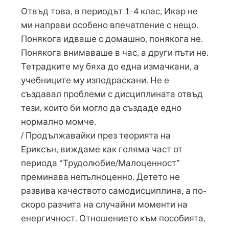
Отвъд това, в периодът 1-4 клас, Икар не
ми направи особено впечатление с нещо.
Понякога идваше с домашно, понякога не.
Понякога внимаваше в час, а други пъти не.
Тетрадките му бяха до една измачкани, а
учебниците му изподраскани. Не е
създавал проблеми с дисциплината отвъд
тези, които би могло да създаде едно
нормално момче.
/ Продължавайки през теорията на
Ериксън, виждаме как голяма част от
периода “Трудолюбие/Малоценност”
преминава непълноценно. Детето не
развива качеството самодисциплина, а по-
скоро разчита на случайни моменти на
енергичност. Отношението към пособията,