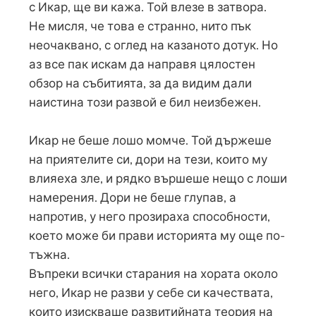
с Икар, ще ви кажа. Той влезе в затвора.
Не мисля, че това е странно, нито пък
неочаквано, с оглед на казаното дотук. Но
аз все пак искам да направя цялостен
обзор на събитията, за да видим дали
наистина този развой е бил неизбежен.
Икар не беше лошо момче. Той държеше
на приятелите си, дори на тези, които му
влияеха зле, и рядко вършеше нещо с лоши
намерения. Дори не беше глупав, а
напротив, у него прозираха способности,
което може би прави историята му още по-
тъжна.
Въпреки всички старания на хората около
него, Икар не разви у себе си качествата,
които изискваше развитийната теория на