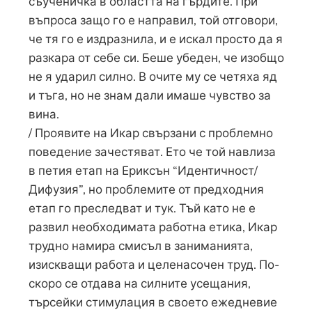
съученичка в областта на гърдите. При
въпроса защо го е направил, той отговори,
че тя го е издразнила, и е искал просто да я
разкара от себе си. Беше убеден, че изобщо
не я ударил силно. В очите му се четяха яд
и тъга, но не знам дали имаше чувство за
вина.
/ Проявите на Икар свързани с проблемно
поведение зачестяват. Ето че той навлиза
в петия етап на Ериксън “Идентичност/
Дифузия”, но проблемите от предходния
етап го преследват и тук. Тъй като не е
развил необходимата работна етика, Икар
трудно намира смисъл в заниманията,
изискващи работа и целенасочен труд. По-
скоро се отдава на силните усещания,
търсейки стимулация в своето ежедневие