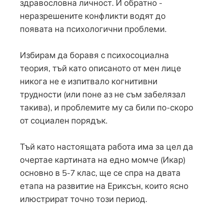
здравословна личност. И обратно -
неразрешените конфликти водят до
появата на психологични проблеми.
Избирам да боравя с психосоциална
теория, тъй като описаното от мен лице
никога не е изпитвало когнитивни
трудности (или поне аз не съм забелязал
такива), и проблемите му са били по-скоро
от социален порядък.
Тъй като настоящата работа има за цел да
очертае картината на едно момче (Икар)
основно в 5-7 клас, ще се спра на двата
етапа на развитие на Ериксън, които ясно
илюстрират точно този период.