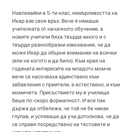
Навлизайки в 5-ти клас, немърливостта на
Икар взе своя връх. Вече я нямаше
учителката от началното обучение, а
новите учители бяха твърде много и с
твърде разнообразни изисквания, че да
може Икар да обърне внимание на всички
(или на когото и да било). Към края на
годината интересите на младото момче
вече се насочваха единствено към
забавления с приятели, а естествено, и към
момичета. Присъствието му в училище
беше по-скоро формалност. И все пак
държа да отбележа, че той не бе никак
глупав, и успяваше да учи дотолкова, че да
се справя посредствено на тестовете и