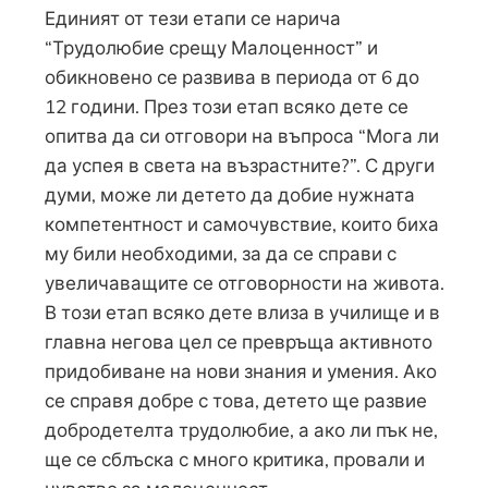
Единият от тези етапи се нарича
“Трудолюбие срещу Малоценност” и
обикновено се развива в периода от 6 до
12 години. През този етап всяко дете се
опитва да си отговори на въпроса “Мога ли
да успея в света на възрастните?”. С други
думи, може ли детето да добие нужната
компетентност и самочувствие, които биха
му били необходими, за да се справи с
увеличаващите се отговорности на живота.
В този етап всяко дете влиза в училище и в
главна негова цел се превръща активното
придобиване на нови знания и умения. Ако
се справя добре с това, детето ще развие
добродетелта трудолюбие, а ако ли пък не,
ще се сблъска с много критика, провали и