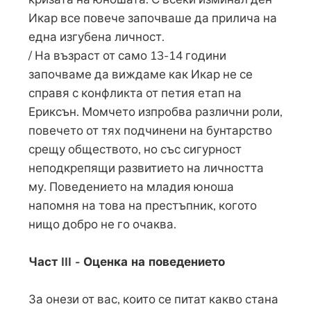
Икар все повече започваше да прилича на
една изгубена личност.
/ На възраст от само 13-14 години
започваме да виждаме как Икар не се
справя с конфликта от петия етап на
Ериксън. Момчето изпробва различни роли,
повечето от тях подчинени на бунтарство
срещу обществото, но със сигурност
неподкрепящи развитието на личността
му. Поведението на младия юноша
напомня на това на престъпник, когото
нищо добро не го очаква.
Част III - Оценка на поведението
За онези от вас, които се питат какво стана