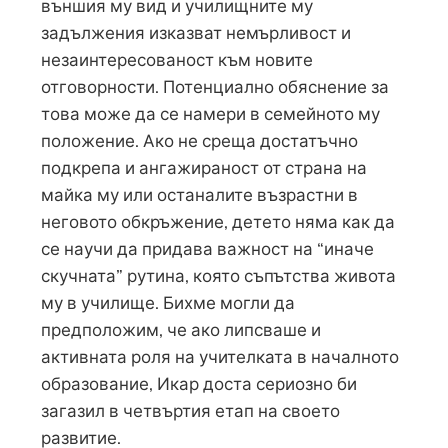
външия му вид и училищните му
задължения изказват немърливост и
незаинтересованост към новите
отговорности. Потенциално обяснение за
това може да се намери в семейното му
положение. Ако не среща достатъчно
подкрепа и ангажираност от страна на
майка му или останалите възрастни в
неговото обкръжение, детето няма как да
се научи да придава важност на “иначе
скучната” рутина, която съпътства живота
му в училище. Бихме могли да
предположим, че ако липсваше и
активната роля на учителката в началното
образование, Икар доста сериозно би
загазил в четвъртия етап на своето
развитие.