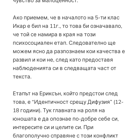
чувство за малоценност.
Ако приемем, че в началото на 5-ти клас
Икар е бил на 11г., то това би означавало,
че той се намира в края на този
психосоциален етап. Следователно ще
можем ясно да разпознаем кои качества е
развил и кои не, след като предоставя
наблюденията си в следващата част от
текста.
Етапът на Ериксън, който предстои след
това, е “Идентичност срещу Дифузия” (12-
18 години). Тук главната на роля на
юношата е да опознае по-добре себе си,
интересите си и целите си. При
благополучно справяне с този конфликт