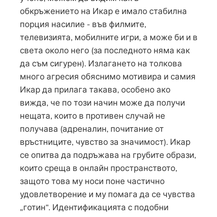
обкръжението на Икар е имало стабилна
порция насилие - във филмите,
телевизията, мобилните игри, а може би и в
света около него (за последното няма как
да съм сигурен). Излагането на толкова
много агресия обяснимо мотивира и самия
Икар да прилага такава, особено ако
вижда, че по този начин може да получи
нещата, които в противен случай не
получава (адреналин, почитание от
връстниците, чувство за значимост). Икар
се опитва да подръжава на грубите образи,
които среща в онлайн пространството,
защото това му носи поне частично
удовлетворение и му помага да се чувства
„готин“. Идентификацията с подобни