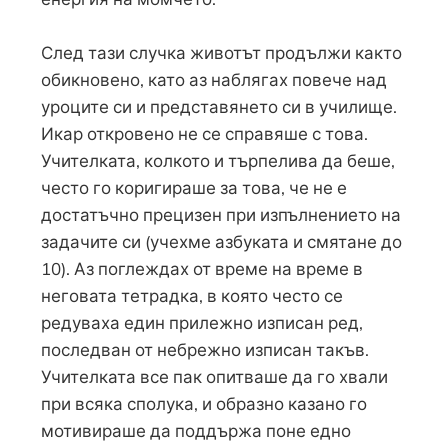
След тази случка животът продължи както
обикновено, като аз наблягах повече над
уроците си и представянето си в училище.
Икар откровено не се справяше с това.
Учителката, колкото и търпелива да беше,
често го коригираше за това, че не е
достатъчно прецизен при изпълнението на
задачите си (учехме азбуката и смятане до
10). Аз поглеждах от време на време в
неговата тетрадка, в която често се
редуваха един прилежно изписан ред,
последван от небрежно изписан такъв.
Учителката все пак опитваше да го хвали
при всяка сполука, и образно казано го
мотивираше да поддържа поне едно