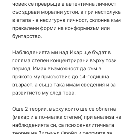
човек се превръща в автентична личност
със здрави морални устои, а при несполука
в етапа - в несигурна личност, склонна към
прекалени форми на конформизъм или
бунтарство.
Наблюденията ми над Икар ще бъдат в
голяма степен концентрирани върху този
период. Имах възможност да съм в
прякото му присъствие до 14-годишна
възраст, а също така имам сведения и за
развитието му след това.
Още 2 теории, върху които ще се облегна
(макар и в по-малка степен) при анализа на
наблюденията си, са психоаналитичната
теория на Зигмунд Фройд и теорията за