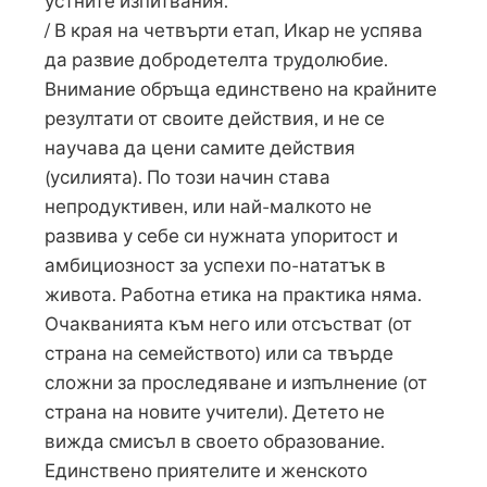
устните изпитвания.
/ В края на четвърти етап, Икар не успява
да развие добродетелта трудолюбие.
Внимание обръща единствено на крайните
резултати от своите действия, и не се
научава да цени самите действия
(усилията). По този начин става
непродуктивен, или най-малкото не
развива у себе си нужната упоритост и
амбициозност за успехи по-нататък в
живота. Работна етика на практика няма.
Очакванията към него или отсъстват (от
страна на семейството) или са твърде
сложни за проследяване и изпълнение (от
страна на новите учители). Детето не
вижда смисъл в своето образование.
Единствено приятелите и женското