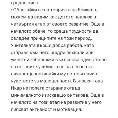
средно ниво.
/ Облягайки се на теорията на Ериксън,
можем да видим как детето навлиза в
четвъртия етап от своето развитие. Още в
началото обаче, то среща трудности да
овладее принципите на този период.
Учителката върши добра работа, като
отправя към него щедри похвали или
уместни забележки въз основа единствено
на неговите усилия, а не на неговата
личност (спестявайки му по този начин
чувството за малоценност). Въпреки това
Икар не полага старание отвъд
минималното изискващо се такова. Още в
началото на този етап на развитие у него
липсват активност и мотивация.