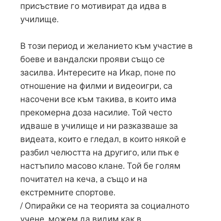
присъствие го мотивират да идва в
училище.
В този период и желанието към участие в
боеве и вандалски прояви също се
засилва. Интересите на Икар, поне по
отношение на филми и видеоигри, са
насочени все към такива, в които има
прекомерна доза насилие. Той често
идваше в училище и ни разказваше за
видеата, които е гледал, в които някой е
разбил челюстта на другиго, или пък е
настъпило масово клане. Той бе голям
почитател на кеча, а също и на
екстремните спортове.
/ Опирайки се на теорията за социалното
учене, можем да видим как в