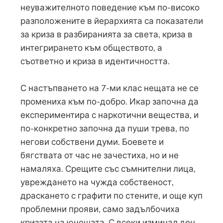
неуважителното поведение към по-високо
разположените в йерархията са показатели
за криза в разбиранията за света, криза в
интегрирането към обществото, а
съответно и криза в идентичността.
С настъпването на 7-ми клас нещата не се
промениха към по-добро. Икар започна да
експериментира с наркотични вещества, и
по-конкретно започна да пуши трева, по
негови собствени думи. Боевете и
бягствата от час не зачестиха, но и не
намаляха. Срещите със съмнителни лица,
увреждането на чужда собственост,
драскането с графити по стените, и още куп
проблемни прояви, само задълбочиха
кризата на юношата. С всеки изминал ден