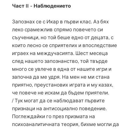
Част II - Наблюдението
Запознах се с Икар в първи клас. Аз бях
леко срамежлив спрямо повечето си
съученици, но той беше едно от децата, с
които лесно се сприятелих и впоследствие
играех на междучасията. Шест месеца
след нашето запознанство, той твърде
много се увлече в една от нашите игри и
започна да ме удря. На мен не ми стана
приятно, преустанових играта и му казах,
че повече не искам да бъдем приятели.
/ Тук могат да се наблюдават първите
признаци на антисоциално поведение.
Поглеждайки го през призмата на
психоаналитичната теория, бихме могли да