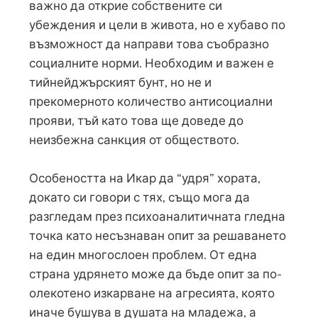
важно да открие собствените си
убеждения и цели в живота, но е хубаво по
възможност да направи това съобразно
социалните норми. Необходим и важен е
тийнейджърският бунт, но не и
прекомерното количество антисоциални
прояви, тъй като това ще доведе до
неизбежна санкция от обществото.
Особеността на Икар да “удря” хората,
докато си говори с тях, също мога да
разгледам през психоаналитичната гледна
точка като несъзнаван опит за решаването
на един многослоен проблем. От една
страна удрянето може да бъде опит за по-
олекотено изкарване на агресията, която
иначе бушува в душата на младежа, а