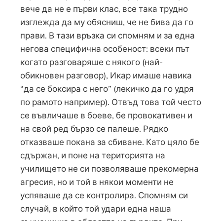
вече да не е първи клас, все така трудно
изглежда да му обясниш, че не бива да го
прави. В тази връзка си спомням и за една
негова специфична особеност: всеки път
когато разговаряше с някого (най-
обикновен разговор), Икар имаше навика
“да се боксира с него” (лекичко да го удря
по рамото например). Отвъд това той често
се въвличаше в боеве, бе провокативен и
на свой ред бързо се палеше. Рядко
отказваше покана за сбиване. Като цяло бе
сдържан, и поне на територията на
училището не си позволяваше прекомерна
агресия, но и той в някои моменти не
успяваше да се контролира. Спомням си
случай, в който той удари една наша