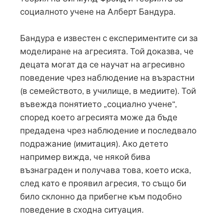
социалното учене на Алберт Бандура.
Бандура е известен с експериментите си за
моделиране на агресията. Той доказва, че
децата могат да се научат на агресивно
поведение чрез наблюдение на възрастни
(в семейството, в училище, в медиите). Той
въвежда понятието „социално учене“,
според което агресията може да бъде
предадена чрез наблюдение и последвало
подражание (имитация). Ако детето
например вижда, че някой бива
възнаграден и получава това, което иска,
след като е проявил агресия, то също би
било склонно да прибегне към подобно
поведение в сходна ситуация.