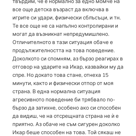
твърдим, че е нормално за едно момче на
все още детска възраст да включва в
игрите си удари, физически сблъсъци, и тн.
Те все още не са напълно контролирани и
могат да възникнат непредумишлено.
Отличителното в тази ситуация обаче е
продължителността на това поведение.
Доколкото си спомням, аз бързо реагирах в
отговор на ударите на Икар, казвайки му да
спре. Но докато това стане, отнеха 15
минути, както и физически отпор от моя
страна. В една нормална ситуация
агресивното поведение би трябвало по-
бързо да затихне, особено ако си способен
да видиш, че на отсрещната страна не ѝ е
приятно. Аз обаче не съм сигурен доколко
Икар беше способен на това. Той сякаш не