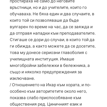
простираха не само до неговите
връстници, но и до учителите, които го
обучаваха. Не бяха един и два случаите, в
които той си позволяваше да бъде
вулгарен по време на час, да се заяжда и
да отправя нападки към преподавателите.
Стигаше се дори до случаи, в които той да
ги обижда, а както можете да се досетите,
това му донесе сериозни главоболия с
училищната институция. Имаше
многобройни забележки в бележника, а
също и няколко предупреждения за
изключване.
/ Отношението на Икар към хората, и по-
особено към авторитетите около него,
показва слабо приспособяване към
обществения ред. Циничният език и