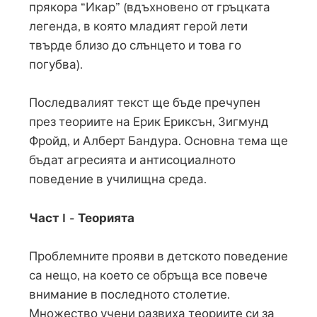
прякора “Икар” (вдъхновено от гръцката
легенда, в която младият герой лети
твърде близо до слънцето и това го
погубва).
Последвалият текст ще бъде пречупен
през теориите на Ерик Ериксън, Зигмунд
Фройд, и Алберт Бандура. Основна тема ще
бъдат агресията и антисоциалното
поведение в училищна среда.
Част I - Теорията
Проблемните прояви в детското поведение
са нещо, на което се обръща все повече
внимание в последното столетие.
Множество учени развиха теориите си за