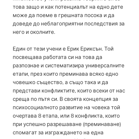
това защо и как потенциалът на едно дете
може да поеме в грешната посока и да
доведе до неблагоприятни последствия за
него и околните.
Един от тези учени е Ерик Ериксън. Той
посвещава работата си на това да
разпознае и систематизира универсалните
етапи, през които преминава всяко едно
човешко същество, а също така и да
представи конфликтите, които всеки от нас
среща по пътя си. В своята концепция за
психосоциалното развитие на човека той
очертава 8 етапа, или 8 конфликта, които
при успешно разрешаване (преминаване)
спомагат за изграждането на една