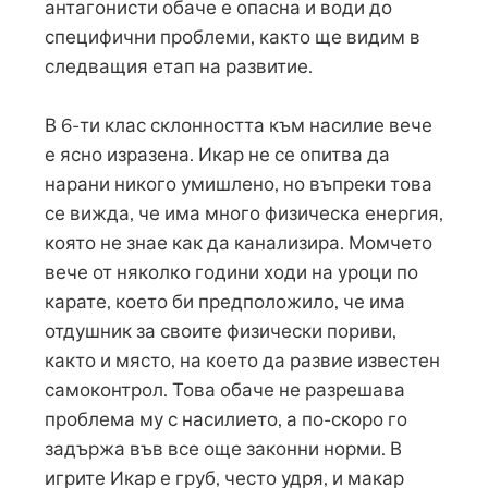
антагонисти обаче е опасна и води до
специфични проблеми, както ще видим в
следващия етап на развитие.
В 6-ти клас склонността към насилие вече
е ясно изразена. Икар не се опитва да
нарани никого умишлено, но въпреки това
се вижда, че има много физическа енергия,
която не знае как да канализира. Момчето
вече от няколко години ходи на уроци по
карате, което би предположило, че има
отдушник за своите физически пориви,
както и място, на което да развие известен
самоконтрол. Това обаче не разрешава
проблема му с насилието, а по-скоро го
задържа във все още законни норми. В
игрите Икар е груб, често удря, и макар