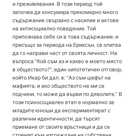
и преживявания. В този период той
започва да консумира прекомерно много
съдържание свързано с насилие и актове
на антисоциално поведение. Той
припознава себе си в това съдържание, и
присъщо за периода на Ериксън, се опитва
да го направи част от своята личност. На
въпроса “Кой съм аз и какво е моето място
в обществото?”, един хипотетичен отговор,
който Икар би дал, е: “Аз съм шефът на
мафията, и ако обществото не ми се
подчини, то може да върви по дяволите.” В
този психосоциален етап е нормално за
младите юноши да експериментират с
различни идентичности, да търсят
приемане от своите връстници и да се
стремят към изграждане на собствена