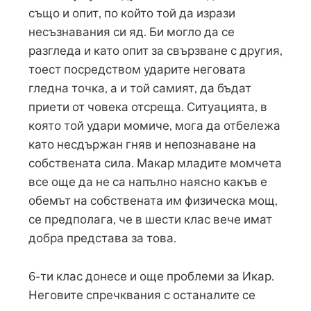
също и опит, по който той да изрази
несъзнавания си яд. Би могло да се
разгледа и като опит за свързване с другия,
тоест посредством ударите неговата
гледна точка, а и той самият, да бъдат
приети от човека отсреща. Ситуацията, в
която той удари момиче, мога да отбележа
като несдържан гняв и непознаване на
собствената сила. Макар младите момчета
все още да не са напълно наясно какъв е
обемът на собствената им физическа мощ,
се предполага, че в шести клас вече имат
добра представа за това.
6-ти клас донесе и още проблеми за Икар.
Неговите спречквания с останалите се