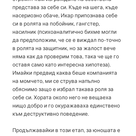
представа за себе си. Къде на шега, къде
насериозно обаче, Икар припознава себе
си в ролята на побойник, гангстер,
насилник (психоаналитично бихме могли
да предположим, че се е виждал по-точно
в ролята на защитник, но за жалост вече
няма как да проверим това, така че ще го
оставя само като интересна хипотеза).
Имайки предвид каква беше компанията
на момчето, ми се струва напълно
обяснимо защо е избрал такава роля за
себе си. Хората около него не вещаеха
нищо добро и го окуражаваха единствено
към деструктивно поведение.
Продължавайки в този етап, за юношата е