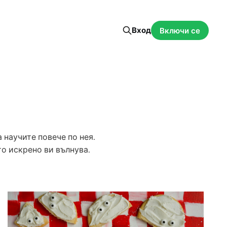
Вход
Включи се
 научите повече по нея.
о искрено ви вълнува.