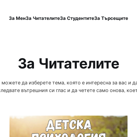
За Мен
За Читателите
За Студентите
За Търсещите
За Читателите
и
можете да изберете тема, която е интересна за вас и да
ледвате вътрешния си глас и да четете само онова, коет