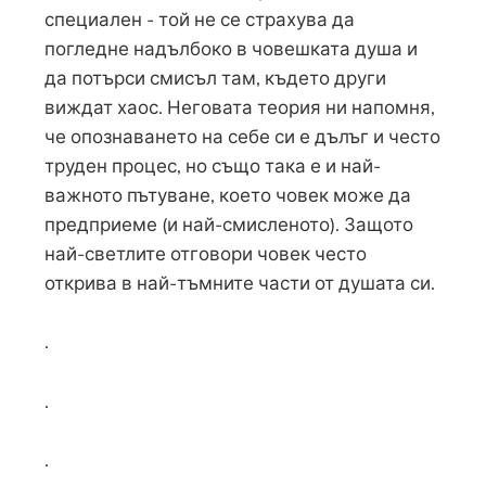
специален - той не се страхува да
погледне надълбоко в човешката душа и
да потърси смисъл там, където други
виждат хаос. Неговата теория ни напомня,
че опознаването на себе си е дълъг и често
труден процес, но също така е и най-
важното пътуване, което човек може да
предприеме (и най-смисленото). Защото
най-светлите отговори човек често
открива в най-тъмните части от душата си.
.
.
.