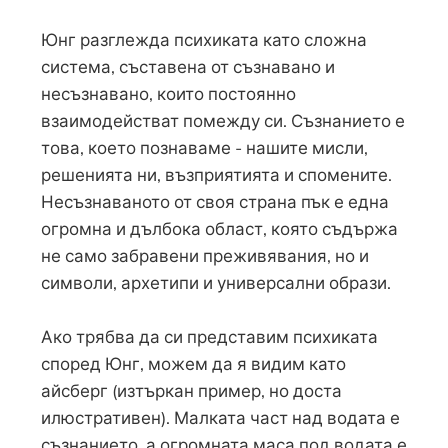
Юнг разглежда психиката като сложна
система, съставена от съзнавано и
несъзнавано, които постоянно
взаимодействат помежду си. Съзнанието е
това, което познаваме - нашите мисли,
решенията ни, възприятията и спомените.
Несъзнаваното от своя страна пък е една
огромна и дълбока област, която съдържа
не само забравени преживявания, но и
символи, архетипи и универсални образи.
Ако трябва да си представим психиката
според Юнг, можем да я видим като
айсберг (изтъркан пример, но доста
илюстративен). Малката част над водата е
съзнанието, а огромната маса под водата е