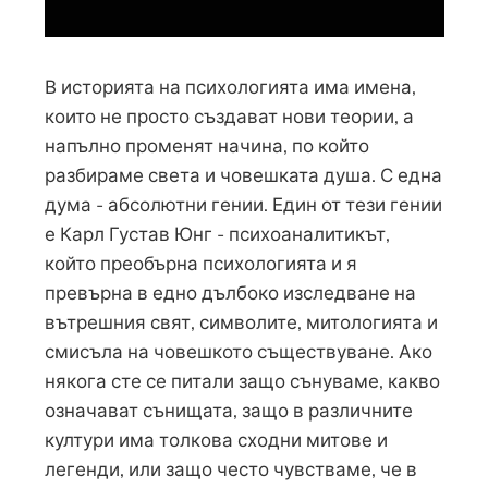
В историята на психологията има имена,
които не просто създават нови теории, а
напълно променят начина, по който
разбираме света и човешката душа. С една
дума - абсолютни гении. Един от тези гении
е Карл Густав Юнг - психоаналитикът,
който преобърна психологията и я
превърна в едно дълбоко изследване на
вътрешния свят, символите, митологията и
смисъла на човешкото съществуване. Ако
някога сте се питали защо сънуваме, какво
означават сънищата, защо в различните
култури има толкова сходни митове и
легенди, или защо често чувстваме, че в