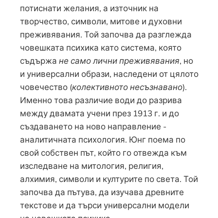
потиснати желания, а източник на
творчество, символи, митове и духовни
преживявания. Той започва да разглежда
човешката психика като система, която
съдържа
не само лични преживявания
, но
и универсални образи, наследени от цялото
човечество (
колективното несъзнавано
).
Именно това различие води до разрива
между двамата учени през 1913 г. и до
създаването на ново направление -
аналитичната психология. Юнг поема по
свой собствен път, който го отвежда към
изследване на митология, религия,
алхимия, символи и културите по света. Той
започва да пътува, да изучава древните
текстове и да търси универсални модели