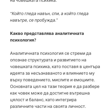
на човешката психика.
“Който гледа навън, спи, а който гледа
навътре, се пробужда.”
Какво представлява аналитичната
психология?
Аналитичната психология се стреми да
опознае структурата и развитието на
човешката психика, като поставя в центъра
идеята за несъзнаваното и влиянието му
върху поведението, мислите и емоциите.
Основната цел на тази теория е да разбере
как човек може да достигне вътрешна
цялост и баланс, като интегрира
различните части на своята личност.