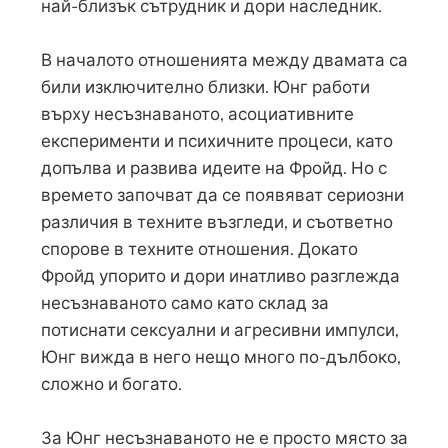
най-близък сътрудник и дори наследник.
В началото отношенията между двамата са
били изключително близки. Юнг работи
върху несъзнаваното, асоциативните
експерименти и психичните процеси, като
допълва и развива идеите на Фройд. Но с
времето започват да се появяват сериозни
различия в техните възгледи, и съответно
спорове в техните отношения. Докато
Фройд упорито и дори инатливо разглежда
несъзнаваното само като склад за
потиснати сексуални и агресивни импулси,
Юнг вижда в него нещо много по-дълбоко,
сложно и богато.
За Юнг несъзнаваното не е просто място за