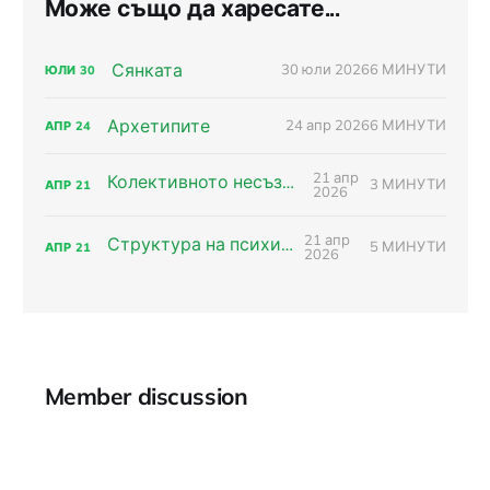
Може също да харесате...
Сянката
30 юли 2026
6 МИНУТИ
ЮЛИ
30
Архетипите
24 апр 2026
6 МИНУТИ
АПР
24
21 апр
Колективното несъзнавано
3 МИНУТИ
АПР
21
2026
21 апр
Структура на психиката
5 МИНУТИ
АПР
21
2026
Member discussion