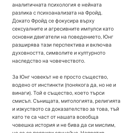
аналитичната психология е нейната
разлика с психоанализата на Фройд.
Докато Фройд се фокусира върху
сексуалните и агресивните импулси като
основни двигатели на поведението, Юнг
разширява тази перспектива и включва
духовността, символите и културното
наследство на човечеството.
За Юнг човекът не е просто същество,
водено от инстинкти (понякога да, но не и
винаги). Той е същество, което търси
смисъл. Сънищата, митологията, религията
и изкуството са доказателство за това, тъй
като те са част от нашата всеобща
човешка история и не бива да си мислим,
че са се появили случайно. Напротив,