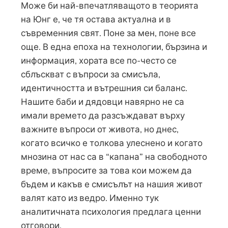
Може би най-впечатляващото в теорията
на Юнг е, че тя остава актуална и в
съвременния свят. Поне за мен, поне все
още. В една епоха на технологии, бързина и
информация, хората все по-често се
сблъскват с въпроси за смисъла,
идентичността и вътрешния си баланс.
Нашите баби и дядовци навярно не са
имали времето да разсъждават върху
важните въпроси от живота, но днес,
когато всичко е толкова улеснено и когато
мнозина от нас са в “капана” на свободното
време, въпросите за това кои можем да
бъдем и какъв е смисълът на нашия живот
валят като из ведро. Именно тук
аналитичната психология предлага ценни
отговори.