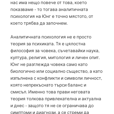
нас има нещо повече от това, което
показваме - то тогава аналитичната
психология на Юнг е точно мястото, от
което трябва да започнем.
Аналитичната психология не е просто
теория за психиката. Тя е цялостна
философия за човека, съчетавайки наука,
култура, религия, митология и личен опит.
Юнг не разглежда човека само като
биологично или социално същество, а като
изпълнена с конфликти и символи личност,
която непрекъснато търси баланс и
смисъл. Именно това прави неговата
теория толкова привлекателна и актуална
и днес - защото тя не се ограничава до
симптоми и диагнози, а се стреми да