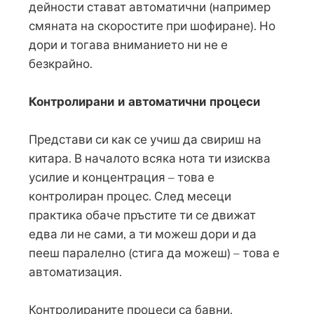
дейности стават автоматични (например
смяната на скоростите при шофиране). Но
дори и тогава вниманието ни не е
безкрайно.
Контролирани и автоматични процеси
Представи си как се учиш да свириш на
китара. В началото всяка нота ти изисква
усилие и концентрация – това е
контролиран процес. След месеци
практика обаче пръстите ти се движат
едва ли не сами, а ти можеш дори и да
пееш паралелно (стига да можеш) – това е
автоматизация.
Контролираните процеси са бавни,