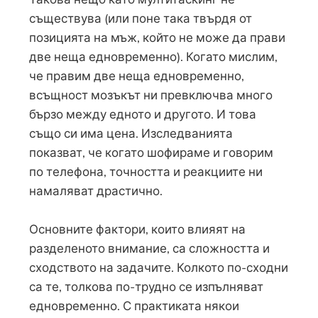
съществува (или поне така твърдя от
позицията на мъж, който не може да прави
две неща едновременно). Когато мислим,
че правим две неща едновременно,
всъщност мозъкът ни превключва много
бързо между едното и другото. И това
също си има цена. Изследванията
показват, че когато шофираме и говорим
по телефона, точността и реакциите ни
намаляват драстично.
Основните фактори, които влияят на
разделеното внимание, са сложността и
сходството на задачите. Колкото по-сходни
са те, толкова по-трудно се изпълняват
едновременно. С практиката някои