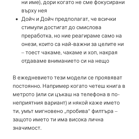
ни име), дори когато не сме фокусирани
върху нея
Дойч и Дойч предполагат, че всички
стимули достигат до смислова
преработка, но ние реагираме само на
онези, които са най-важни за целите ни
– тоест чакаме, чакаме и хоп, накрая
отдаваме вниманието си на нещо
В ежедневието тези модели се проявяват
постоянно. Например когато четеш книга в
метрото (или си цъкаш на телефона в по-
неприятния вариант) и някой каже името
ти, умът мигновено „пробива“ филтъра –
защото името ти има висока лична
значимост.