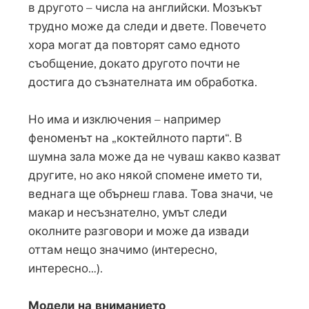
в другото – числа на английски. Мозъкът
трудно може да следи и двете. Повечето
хора могат да повторят само едното
съобщение, докато другото почти не
достига до съзнателната им обработка.
Но има и изключения – например
феноменът на „коктейлното парти“. В
шумна зала може да не чуваш какво казват
другите, но ако някой спомене името ти,
веднага ще обърнеш глава. Това значи, че
макар и несъзнателно, умът следи
околните разговори и може да извади
оттам нещо значимо (интересно,
интересно…).
Модели на вниманието