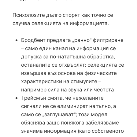
Психолозите дълго спорят как точно се
случва селекцията на информацията.
Бродбент предлага „ранно“ филтриране
– само един канал на информация се
допуска за по-нататъшна обработка,
останалите се отхвърлят; селекцията се
извършва въз основа на физическите
характеристики на стимулите –
например сила на звука или честота
Трейсмън смята, че нежеланите
сигнали не се елиминират напълно, а
само се „заглушават“; този модел
обяснява защо понякога забелязваме
значима информация (като собственото