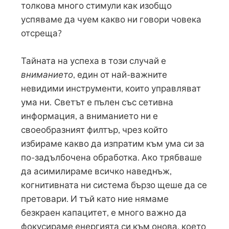
толкова много стимули как изобщо
успяваме да чуем какво ни говори човека
отсреща?
Тайната на успеха в този случай е
вниманието
, един от най-важните
невидими инструменти, които управляват
ума ни.
Светът е пълен със сетивна
информация, а вниманието ни е
своеобразният филтър, чрез който
избираме какво да изпратим към ума си за
по-задълбочена обработка. Ако трябваше
да асимилираме всичко наведнъж,
когнитивната ни система бързо щеше да се
претовари. И тъй като ние нямаме
безкраен капацитет, е много важно да
фокусираме енергията си към онова, което