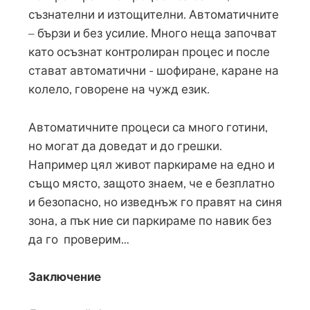
съзнателни и изтощителни. Автоматичните
– бързи и без усилие. Много неща започват
като осъзнат контролиран процес и после
стават автоматични - шофиране, каране на
колело, говорене на чужд език.
Автоматичните процеси са много готини,
но могат да доведат и до грешки.
Например цял живот паркираме на едно и
също място, защото знаем, че е безплатно
и безопасно, но изведнъж го правят на синя
зона, а пък ние си паркираме по навик без
да го проверим…
Заключение