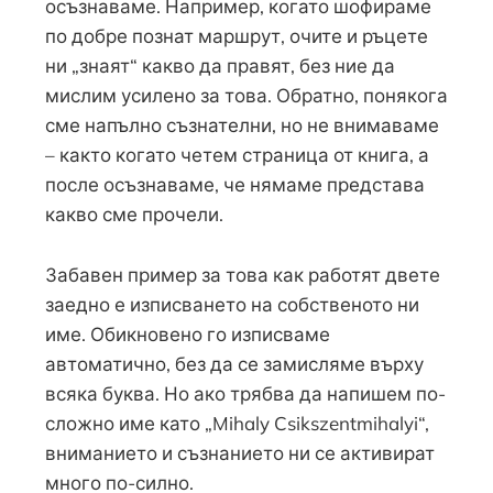
осъзнаваме. Например, когато шофираме
по добре познат маршрут, очите и ръцете
ни „знаят“ какво да правят, без ние да
мислим усилено за това. Обратно, понякога
сме напълно съзнателни, но не внимаваме
– както когато четем страница от книга, а
после осъзнаваме, че нямаме представа
какво сме прочели.
Забавен пример за това как работят двете
заедно е изписването на собственото ни
име. Обикновено го изписваме
автоматично, без да се замисляме върху
всяка буква. Но ако трябва да напишем по-
сложно име като „Mihaly Csikszentmihalyi“,
вниманието и съзнанието ни се активират
много по-силно.