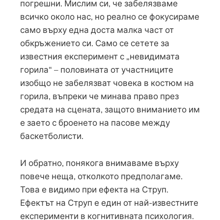
погрешни. Мислим си, че забелязваме
всичко около нас, но реално се фокусираме
само върху една доста малка част от
обкръжението си. Само се сетете за
известния експеримент с „невидимата
горила“ – половината от участниците
изобщо не забелязват човека в костюм на
горила, въпреки че минава право през
средата на сцената, защото вниманието им
е заето с броенето на пасове между
баскетболисти.
И обратно, понякога внимаваме върху
повече неща, отколкото предполагаме.
Това е видимо при ефекта на Струп.
Ефектът на Струп е един от най-известните
експерименти в когнитивната психология.