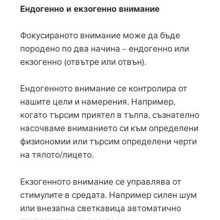
Ендогенно и екзогенно внимание
Фокусираното внимание може да бъде
породено по два начина – ендогенно или
екзогенно (отвътре или отвън).
Ендогенното внимание се контролира от
нашите цели и намерения. Например,
когато търсим приятел в тълпа, съзнателно
насочваме вниманието си към определени
физиономии или търсим определени черти
на тялото/лицето.
Екзогенното внимание се управлява от
стимулите в средата. Например силен шум
или внезапна светкавица автоматично