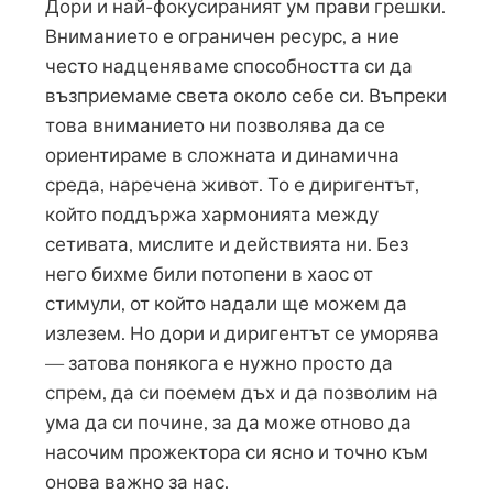
Дори и най-фокусираният ум прави грешки.
Вниманието е ограничен ресурс, а ние
често надценяваме способността си да
възприемаме света около себе си. Въпреки
това вниманието ни позволява да се
ориентираме в сложната и динамична
среда, наречена живот. То е диригентът,
който поддържа хармонията между
сетивата, мислите и действията ни. Без
него бихме били потопени в хаос от
стимули, от който надали ще можем да
излезем. Но дори и диригентът се уморява
— затова понякога е нужно просто да
спрем, да си поемем дъх и да позволим на
ума да си почине, за да може отново да
насочим прожектора си ясно и точно към
онова важно за нас.