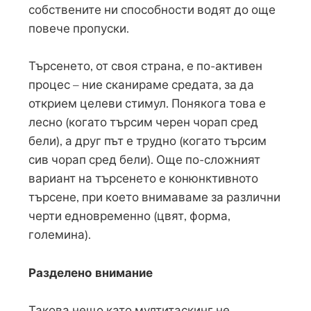
собствените ни способности водят до още
повече пропуски.
Търсенето, от своя страна, е по-активен
процес – ние сканираме средата, за да
открием целеви стимул. Понякога това е
лесно (когато търсим черен чорап сред
бели), а друг път е трудно (когато търсим
сив чорап сред бели). Още по-сложният
вариант на търсенето е конюнктивното
търсене, при което внимаваме за различни
черти едновременно (цвят, форма,
големина).
Разделено внимание
Такова нещо като мултитаскинг не