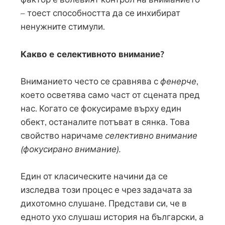
– тоест способността да се инхибират
ненужните стимули.
Какво е селективното внимание?
Вниманието често се сравнява с
фенерче
,
което осветява само част от сцената пред
нас. Когато се фокусираме върху един
обект, останалите потъват в сянка. Това
свойство наричаме
селективно внимание
(фокусирано внимание).
Един от класическите начини да се
изследва този процес е чрез задачата за
дихотомно слушане. Представи си, че в
едното ухо слушаш история на български, а