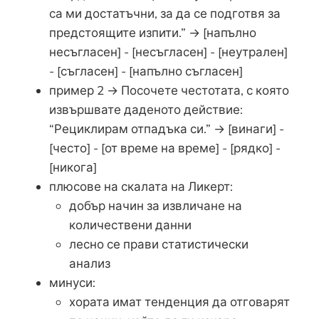
са ми достатъчни, за да се подготвя за
предстоящите изпити.” → [напълно
несъгласен] - [несъгласен] - [неутрален]
- [съгласен] - [напълно съгласен]
пример 2 → Посочете честотата, с която
извършвате даденото действие:
“Рециклирам отпадъка си.” → [винаги] -
[често] - [от време на време] - [рядко] -
[никога]
плюсове на скалата на Ликерт:
добър начин за извличане на
количествени данни
лесно се прави статистически
анализ
минуси:
хората имат тенденция да отговарят