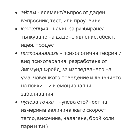
айтем
- елемент/въпрос от даден
въпросник, тест, или проучване
концепция -
начин за разбиране/
тълкуване на дадено явление, обект,
идея, процес
психонанализа
- психологична теория и
вид психотерапия, разработена от
Зигмунд Фройд, за изследването на
ума, човешкото поведение и лечението
на психични и емоционални
заболявания.
нулева точка
- нулева стойност на
измерима величина (като скорост,
тегло, височина, налягане, брой коли,
пари и т.н.)