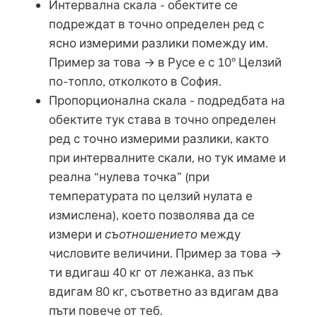
Интервална скала - обектите се
подреждат в точно определен ред с
ясно измерими разлики помежду им.
Пример за това → в Русе е с 10° Целзий
по-топло, отколкото в София.
Пропорционална скала - подредбата на
обектите тук става в точно определен
ред с точно измерими разлики, както
при интервалните скали, но тук имаме и
реална “нулева точка” (при
температурата по целзий нулата е
измислена), което позволява да се
измери и
съотношението
между
числовите величини. Пример за това →
ти вдигаш 40 кг от лежанка, аз пък
вдигам 80 кг, съответно аз вдигам два
пъти повече от теб.