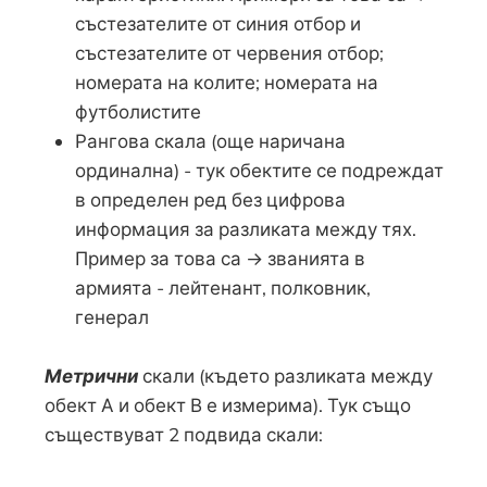
състезателите от синия отбор и
състезателите от червения отбор;
номерата на колите; номерата на
футболистите
Рангова скала (още наричана
ординална) - тук обектите се подреждат
в определен ред без цифрова
информация за разликата между тях.
Пример за това са → званията в
армията - лейтенант, полковник,
генерал
Метрични
скали (където разликата между
обект А и обект В е измерима). Тук също
съществуват 2 подвида скали: