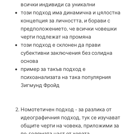
всички индивиди са уникални
този подход има динамична и цялостна
концепция за личността, и борави с
предположението, че всички човешки
черти подлежат на промяна
този подход е склонен да прави
субективни заключения без солидна
основа
пример за такъв подход е
психоанализата на така популярния
Зигмунд Фройд
Номотетичен подход - за разлика от
идеографичния подход, тук се изучават
общите черти на човека, приложими за
по-голямата част от хората