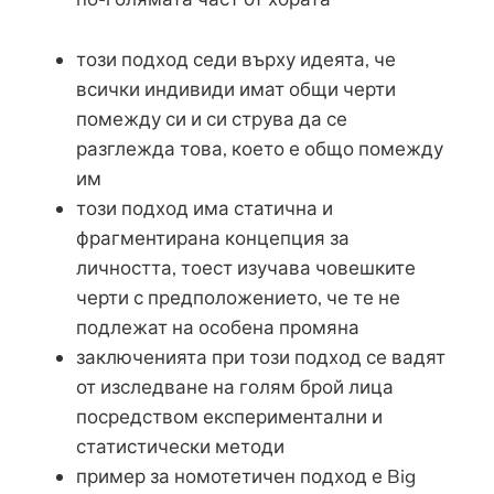
този подход седи върху идеята, че
всички индивиди имат общи черти
помежду си и си струва да се
разглежда това, което е общо помежду
им
този подход има статична и
фрагментирана концепция за
личността, тоест изучава човешките
черти с предположението, че те не
подлежат на особена промяна
заключенията при този подход се вадят
от изследване на голям брой лица
посредством експериментални и
статистически методи
пример за номотетичен подход е Big