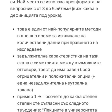
си. Най-често се използва чрез формата на
въпросник с от 3 до 5
айтеми
(виж каква е
дефиницията под урока).
това е един от най-популярните методи
в днешно време за извличане на
количествени данни при правенето на
изследване
задължителна характеристика на тази
скала е симетрията между възможните
отговори, тоест да има равен брой
отрицателни и положителни опции (+
една незадължителна неутрална
такава)
пример 1 → Посочете до каква степен
степен сте съгласни със следното
твърдение: “Лекциите в университета