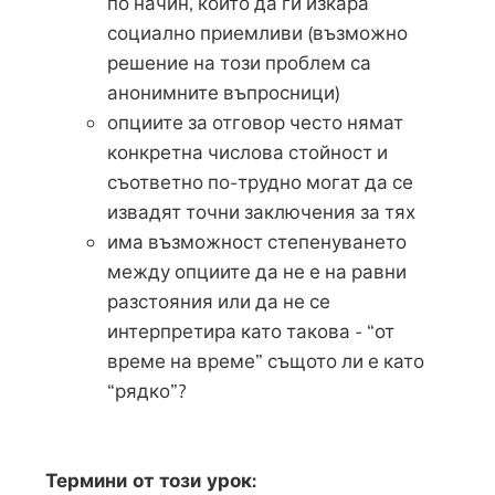
по начин, който да ги изкара
социално приемливи (възможно
решение на този проблем са
анонимните въпросници)
опциите за отговор често нямат
конкретна числова стойност и
съответно по-трудно могат да се
извадят точни заключения за тях
има възможност степенуването
между опциите да не е на равни
разстояния или да не се
интерпретира като такова - “от
време на време” същото ли е като
“рядко”?
Термини от този урок: