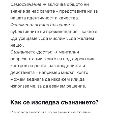
Самосъзнание
→ включва общото ни
знание за нас самите – представите ни за
нашата идентичност и качества.
Феноменологично съзнание
→
субективните ни преживявания – какво е
„да усещаме“, „да мислим“, „да желаем
нещо”.
Съзнанието-достъп
→ ментални
репрезентации, които са под директния
контрол на речта, разсъжденията и
действията – например мисъл, която
можем веднага да изкажем или да
използваме, за да вземем решение.
Как се изследва съзнанието?
Изследването на съзнанието е трудно,