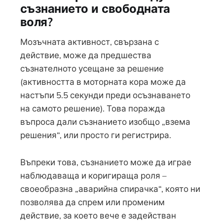
съзнанието и свободната
воля?
Мозъчната активност, свързана с
действие, може да предшества
съзнателното усещане за решение
(активността в моторната кора може да
настъпи 5.5 секунди преди осъзнаването
на самото решение). Това поражда
въпроса дали съзнанието изобщо „взема
решения“, или просто ги регистрира.
Въпреки това, съзнанието може да играе
наблюдаваща и коригираща роля –
своеобразна „аварийна спирачка“, която ни
позволява да спрем или променим
действие, за което вече е задействан