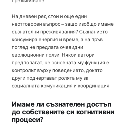
преживяване.
На дневен ред стои и още един
неотговорен въпрос – защо изобщо имаме
съзнателни преживявания? Съзнанието
консумира енергия и време, а на пръв
поглед не предлага очевидни
еволюционни ползи. Някои автори
предполагат, че основната му функция е
контролът върху поведението, докато
други подчертават ролята му за
социалната комуникация и координация.
Имаме ли съзнателен достъп
до собствените си когнитивни
процеси?