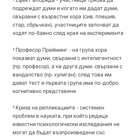
подреждат думи и когато им дадат думи,
свързани с възрастни хора (сив, плешив,
стар, сбръчкан), участниците започват да
ходят по-бавно след края на експеримента
² Професор Прайминг - на група хора
показват думи, свързани с интелигентност
(пр. професор), а на друга думи, свързани с
вандалство (пр. хулиган); след това им
дават тест и първата група има по-добро
когнитивно представяне
³ Криза на репликациите - системен
проблем в науката, при който редица
известни психологически изследвания не
могат да бъдат възпроизведени със