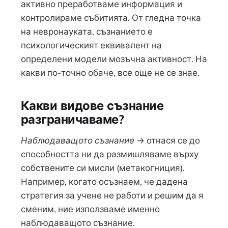
активно преработваме информация и
контролираме събитията. От гледна точка
на невронауката, съзнанието е
психологическият еквивалент на
определени модели мозъчна активност. На
какви по-точно обаче, все още не се знае.
Какви видове съзнание
разграничаваме?
Наблюдаващото съзнание
→ отнася се до
способността ни да размишляваме върху
собствените си мисли (метакогниция).
Например, когато осъзнаем, че дадена
стратегия за учене не работи и решим да я
сменим, ние използваме именно
наблюдаващото съзнание.