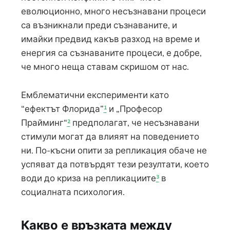
еволюционно, много несъзнавани процеси
са възникнали преди съзнаваните, и
имайки предвид какъв разход на време и
енергия са съзнаваните процеси, е добре,
че много неща ставам скришом от нас.
Емблематични експерименти като
“ефектът Флорида”
¹
и „Професор
Прайминг“
²
предполагат, че несъзнавани
стимули могат да влияят на поведението
ни. По-късни опити за репликация обаче не
успяват да потвърдят тези резултати, което
води до криза на репликациите
³
в
социалната психология.
Какво е връзката
между