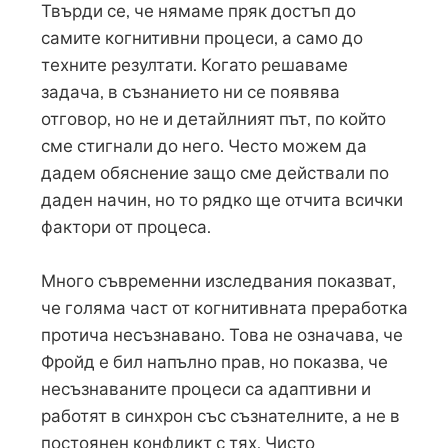
Твърди се, че нямаме пряк достъп до
самите когнитивни процеси, а само до
техните резултати. Когато решаваме
задача, в съзнанието ни се появява
отговор, но не и детайлният път, по който
сме стигнали до него. Често можем да
дадем обяснение защо сме действали по
даден начин, но то рядко ще отчита всички
фактори от процеса.
Много съвременни изследвания показват,
че голяма част от когнитивната преработка
протича несъзнавано. Това не означава, че
Фройд е бил напълно прав, но показва, че
несъзнаваните процеси са адаптивни и
работят в синхрон със съзнателните, а не в
постоянен конфликт с тях. Чисто