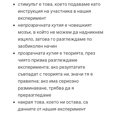
стимулът
е това, което подаваме като
инструкция на участника в нашия
експеримент
непрозрачната кутия
е човешкият
мозък, в който не можем да надникнем
изцяло, затова го разглеждаме по
заобиколен начин
прозрачната кутия
е теорията, през
чиято призма разглеждаме
експеримента; ако резултатите
съвпадат с теорията ни, значи тя е
правилна; ако има сериозно
разминаване, трябва да я
преразгледаме
накрая това, което ни остава, са
данните от нашия експеримент