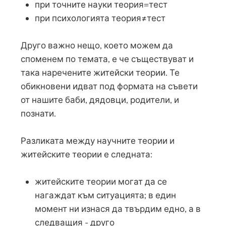
при точните науки теория=тест
при психологията теория≠тест
Друго важно нещо, което можем да
споменем по темата, е че съществуват и
така наречените житейски теории. Те
обикновени идват под формата на съвети
от нашите баби, дядовци, родители, и
познати.
Разликата между научните теории и
житейските теории е следната:
житейските теории могат да се
нагаждат към ситуацията; в един
момент ни изнася да твърдим едно, а в
следващия - друго