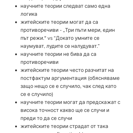
научните теории следват само една
логика
житейските теории могат да са
противоречиви - „Три пъти мери, един
път режи." vs “Докато умните се
наумуват, лудите се налудуват.”
научните теории не бива да са
противоречиви
житейските теории често разчитат на
постфактум аргументация (обясняваме
защо нещо се е случило, чак след като
се е случило)
научните теории могат да предскажат с
висока точност какво ще се случи и
преди то да се случи
житейските теории страдат от така