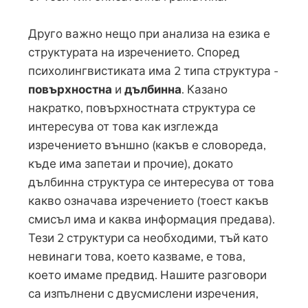
Друго важно нещо при анализа на езика е
структурата на изречението. Според
психолингвистиката има 2 типа структура -
повърхностна
и
дълбинна
. Казано
накратко, повърхностната структура се
интересува от това как изглежда
изречението външно (какъв е словореда,
къде има запетаи и прочие), докато
дълбинна структура се интересува от това
какво означава изречението (тоест какъв
смисъл има и каква информация предава).
Тези 2 структури са необходими, тъй като
невинаги това, което казваме, е това,
което имаме предвид. Нашите разговори
са изпълнени с двусмислени изречения,