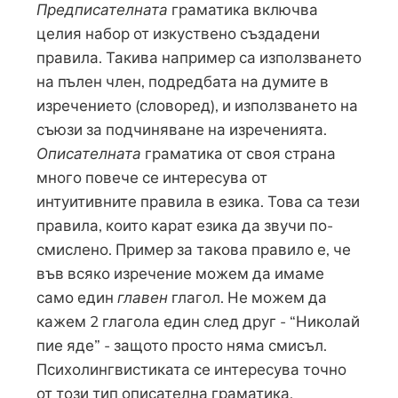
Предписателната
граматика включва
целия набор от изкуствено създадени
правила. Такива например са използването
на пълен член, подредбата на думите в
изречението (словоред), и използването на
съюзи за подчиняване на изреченията.
Описателната
граматика от своя страна
много повече се интересува от
интуитивните правила в езика. Това са тези
правила, които карат езика да звучи по-
смислено. Пример за такова правило е, че
във всяко изречение можем да имаме
само един
главен
глагол. Не можем да
кажем 2 глагола един след друг - “Николай
пие яде” - защото просто няма смисъл.
Психолингвистиката се интересува точно
от този тип описателна граматика.