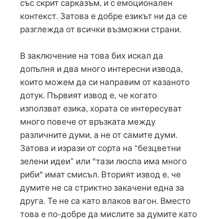
със скрит сарказъм, и с емоционален
контекст. Затова е добре езикът ни да се
разглежда от всички възможни страни.
В заключение на това бих искал да
допълня и два много интересни извода,
които можем да си направим от казаното
дотук. Първият извод е, че когато
използват езика, хората се интересуват
много повече от връзката между
различните думи, а не от самите думи.
Затова и изрази от сорта на “безцветни
зелени идеи” или "тази люспа има много
риби" имат смисъл. Вторият извод е, че
думите не са стриктно закачени една за
друга. Те не са като влаков вагон. Вместо
това е по-добре да мислите за думите като