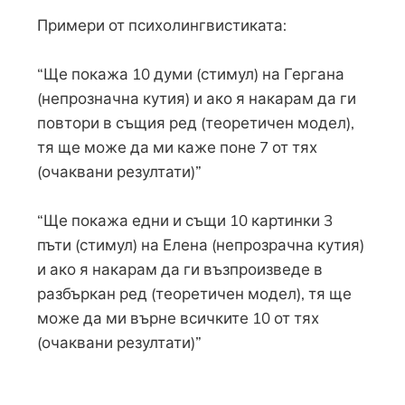
Примери от психолингвистиката:
“Ще покажа 10 думи (стимул) на Гергана
(непрозначна кутия) и ако я накарам да ги
повтори в същия ред (теоретичен модел),
тя ще може да ми каже поне 7 от тях
(очаквани резултати)”
“Ще покажа едни и същи 10 картинки 3
пъти (стимул) на Елена (непрозрачна кутия)
и ако я накарам да ги възпроизведе в
разбъркан ред (теоретичен модел), тя ще
може да ми върне всичките 10 от тях
(очаквани резултати)”