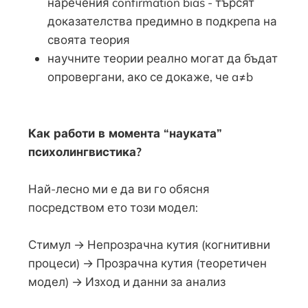
наречения confirmation bias - търсят
доказателства предимно в подкрепа на
своята теория
научните теории реално могат да бъдат
опровергани, ако се докаже, че a≠b
Как работи в момента “науката”
психолингвистика?
Най-лесно ми е да ви го обясня
посредством ето този модел:
Стимул → Непрозрачна кутия (когнитивни
процеси) → Прозрачна кутия (теоретичен
модел) → Изход и данни за анализ