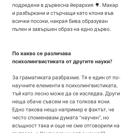
подредени в дървесна йерархия 🌳. Макар
и разбъркани и стърчащи като клони във
всички посоки, накрая бива образуван
пълен и завършен образ на едно дърво.
По какво се различава
психолингвистиката от другите науки?
За граматиката разбрахме. Тя е един от по-
научните елементи в психолингвистиката,
тъй като лесно може да се изследва. Други
неща обаче съвсем не са толкова ясни.
Едно такова нещо например е фактът, че
често споменавам думата “научен”, но
всъщност така и още не сме отговорили на