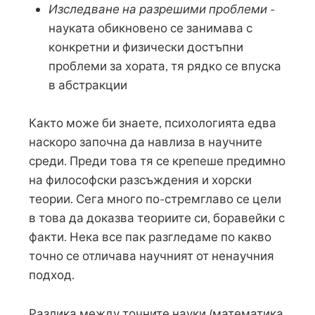
Изследване на разрешими проблеми
-
науката обикновено се занимава с
конкретни и физически достъпни
проблеми за хората, тя рядко се впуска
в абстракции
Както може би знаете, психологията едва
наскоро започна да навлиза в научните
среди. Преди това тя се крепеше предимно
на философски разсъждения и хорски
теории. Сега много по-стремглаво се цели
в това да доказва теориите си, боравейки с
факти. Нека все пак разгледаме по какво
точно се отличава научният от ненаучния
подход.
Разлика между точните науки (математика,