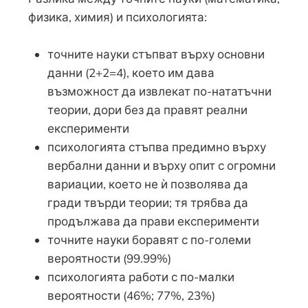
физика, химия) и психологията:
точните науки стъпват върху основни
данни (2+2=4), което им дава
възможност да извлекат по-нататъчни
теории, дори без да правят реални
експерименти
психологията стъпва предимно върху
вербални данни и върху опит с огромни
вариации, което не ѝ позволява да
гради твърди теории; тя трябва да
продължава да прави експерименти
точните науки боравят с по-големи
вероятности (99.99%)
психологията работи с по-малки
вероятности (46%; 77%, 23%)