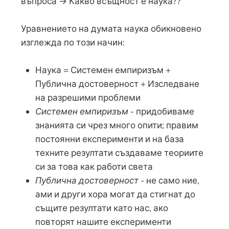
въпроса → Какво всъщност е наука??
Уравнението на думата наука обикновено
изглежда по този начин:
Наука = Системен емпиризъм +
Публична достоверност + Изследване
на разрешими проблеми
Системен емпиризъм
- придобиваме
знанията си чрез много опити; правим
постоянни експерименти и на база
техните резултати създаваме теориите
си за това как работи света
Публична достоверност
- не само ние,
ами и други хора могат да стигнат до
същите резултати като нас, ако
повторят нашите експерименти