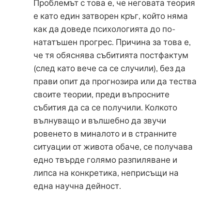
Проблемът с това е, че неговата теория
е като един затворен кръг, който няма
как да доведе психологията до по-
нататъшен прогрес. Причина за това е,
че тя обяснява събитията постфактум
(след като вече са се случили), без да
прави опит да прогнозира или да тества
своите теории, преди въпросните
събития да са се получили. Колкото
вълнуващо и вълшебно да звучи
ровенето в миналото и в странните
ситуации от живота обаче, се получава
едно твърде голямо разпиляване и
липса на конкретика, неприсъщи на
една научна дейност.