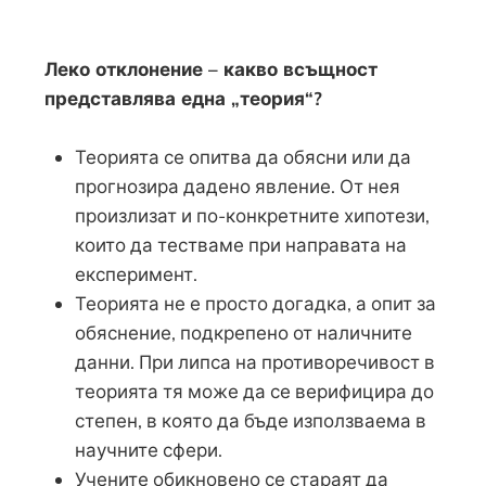
Леко отклонение – какво всъщност
представлява една „теория“?
Теорията се опитва да обясни или да
прогнозира дадено явление. От нея
произлизат и по-конкретните хипотези,
които да тестваме при направата на
експеримент.
Теорията не е просто догадка, а опит за
обяснение, подкрепено от наличните
данни. При липса на противоречивост в
теорията тя може да се верифицира до
степен, в която да бъде използваема в
научните сфери.
Учените обикновено се стараят да