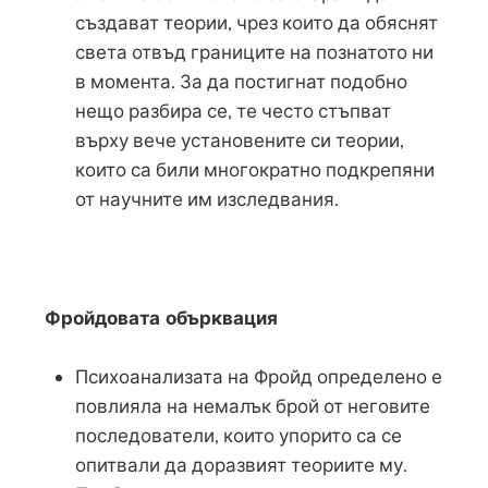
създават теории, чрез които да обяснят
света отвъд границите на познатото ни
в момента. За да постигнат подобно
нещо разбира се, те често стъпват
върху вече установените си теории,
които са били многократно подкрепяни
от научните им изследвания.
Фройдовата обърквация
Психоанализата на Фройд определено е
повлияла на немалък брой от неговите
последователи, които упорито са се
опитвали да доразвият теориите му.