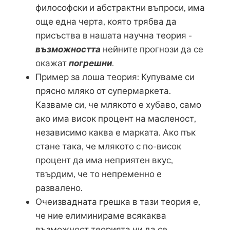
философски и абстрактни въпроси, има
още една черта, която трябва да
присъства в нашата научна теория -
възможността
нейните прогнози да се
окажат
погрешни
.
Пример за лоша теория: Купуваме си
прясно мляко от супермаркета.
Казваме си, че млякото е хубаво, само
ако има висок процент на масленост,
независимо каква е марката. Ако пък
стане така, че млякото с по-висок
процент да има неприятен вкус,
твърдим, че то непременно е
развалено.
Очеизвадната грешка в тази теория е,
че ние елиминираме всякаква
възможност теорията ни да се